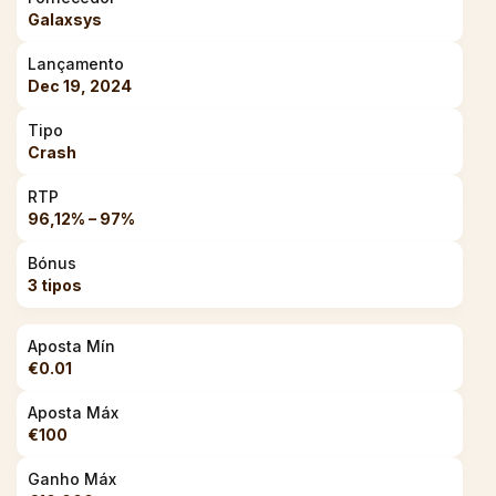
Galaxsys
40 minutos atrás
mepe***
Lançamento
€914.15
91× aposta
Dec 19, 2024
53 minutos atrás
Tipo
wuqv***
Crash
€1543.80
154× aposta
cerca de 1 hora atrás
RTP
ldjh***
96,12% – 97%
€677.25
34× aposta
cerca de 2 horas atrás
Bónus
3 tipos
Aposta Mín
€0.01
Aposta Máx
€100
Ganho Máx