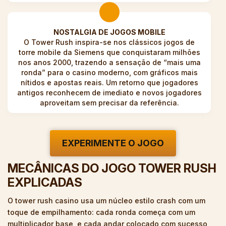
NOSTALGIA DE JOGOS MOBILE
O Tower Rush inspira-se nos clássicos jogos de
torre mobile da Siemens que conquistaram milhões
nos anos 2000, trazendo a sensação de “mais uma
ronda” para o casino moderno, com gráficos mais
nítidos e apostas reais. Um retorno que jogadores
antigos reconhecem de imediato e novos jogadores
aproveitam sem precisar da referência.
EXPERIMENTE O JOGO
MECÂNICAS DO JOGO TOWER RUSH
EXPLICADAS
O tower rush casino usa um núcleo estilo crash com um
toque de empilhamento: cada ronda começa com um
multiplicador base, e cada andar colocado com sucesso