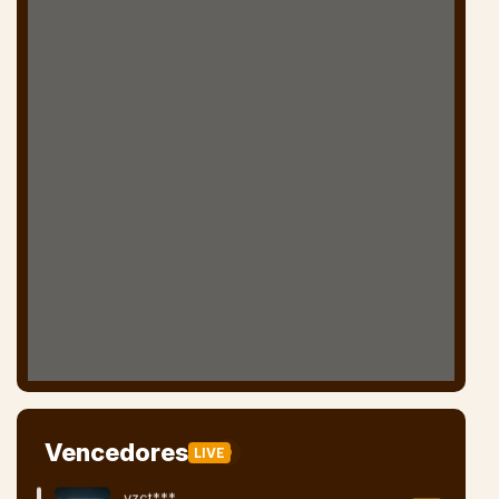
Vencedores
LIVE