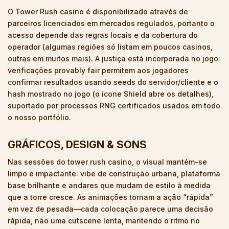
O Tower Rush casino é disponibilizado através de
parceiros licenciados em mercados regulados, portanto o
acesso depende das regras locais e da cobertura do
operador (algumas regiões só listam em poucos casinos,
outras em muitos mais). A justiça está incorporada no jogo:
verificações provably fair permitem aos jogadores
confirmar resultados usando seeds do servidor/cliente e o
hash mostrado no jogo (o ícone Shield abre os detalhes),
suportado por processos RNG certificados usados em todo
o nosso portfólio.
GRÁFICOS, DESIGN & SONS
Nas sessões do tower rush casino, o visual mantém-se
limpo e impactante: vibe de construção urbana, plataforma
base brilhante e andares que mudam de estilo à medida
que a torre cresce. As animações tornam a ação “rápida”
em vez de pesada—cada colocação parece uma decisão
rápida, não uma cutscene lenta, mantendo o ritmo no