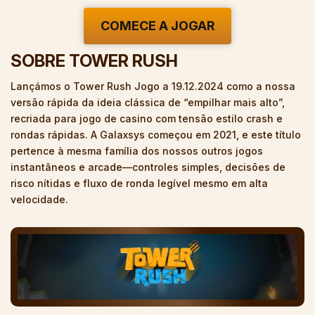
COMECE A JOGAR
SOBRE TOWER RUSH
Lançámos o Tower Rush Jogo a 19.12.2024 como a nossa
versão rápida da ideia clássica de “empilhar mais alto”,
recriada para jogo de casino com tensão estilo crash e
rondas rápidas. A Galaxsys começou em 2021, e este título
pertence à mesma família dos nossos outros jogos
instantâneos e arcade—controles simples, decisões de
risco nítidas e fluxo de ronda legível mesmo em alta
velocidade.