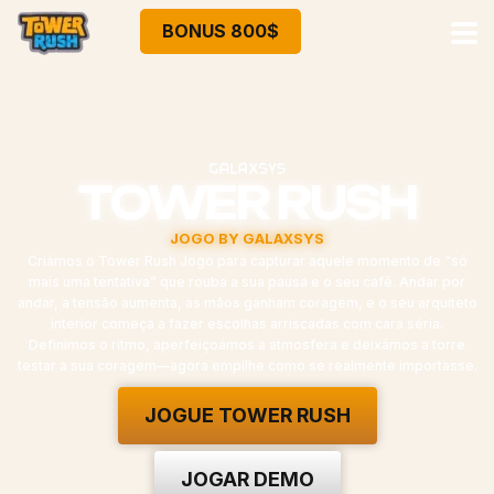
BONUS 800$
TOWER RUSH
JOGO BY GALAXSYS
Criámos o Tower Rush Jogo para capturar aquele momento de “só
mais uma tentativa” que rouba a sua pausa e o seu café. Andar por
andar, a tensão aumenta, as mãos ganham coragem, e o seu arquiteto
interior começa a fazer escolhas arriscadas com cara séria.
Definimos o ritmo, aperfeiçoámos a atmosfera e deixámos a torre
testar a sua coragem—agora empilhe como se realmente importasse.
JOGUE TOWER RUSH
JOGAR DEMO