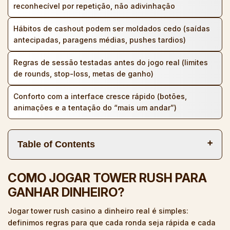
reconhecível por repetição, não adivinhação
Hábitos de cashout podem ser moldados cedo (saídas
antecipadas, paragens médias, pushes tardios)
Regras de sessão testadas antes do jogo real (limites
de rounds, stop-loss, metas de ganho)
Conforto com a interface cresce rápido (botões,
animações e a tentação do “mais um andar”)
Table of Contents
Jogar Tower Rush Demo Grátis
COMO JOGAR TOWER RUSH PARA
GANHAR DINHEIRO?
Por que o Demo Grátis é Perfeito para
Iniciantes
Jogar tower rush casino a dinheiro real é simples:
definimos regras para que cada ronda seja rápida e cada
Como Jogar Tower Rush para Ganhar Dinheiro?